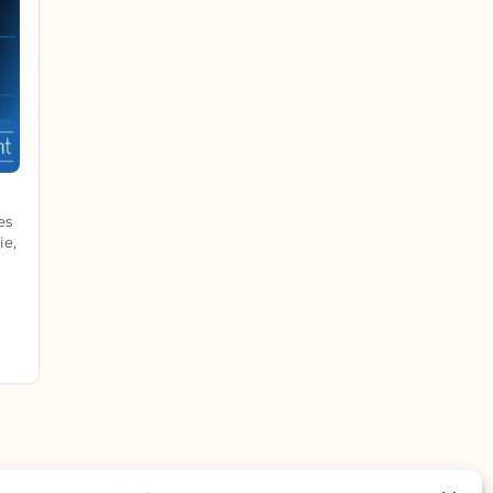
es
ie,