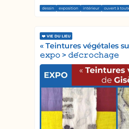
dessin
exposition
intérieur
ouvert à tout
❤️ VIE DU LIEU
« Teintures végétales su
𝚎𝚡𝚙𝚘 > 𝚍𝚎́𝚌𝚛𝚘𝚌𝚑𝚊𝚐𝚎