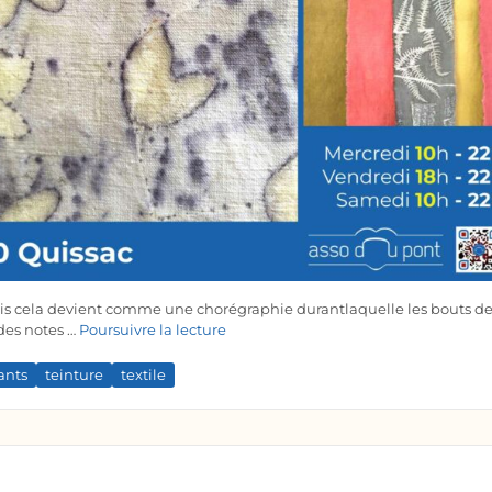
t puis cela devient comme une chorégraphie durantlaquelle les bouts d
 des notes …
Poursuivre la lecture
ants
teinture
textile