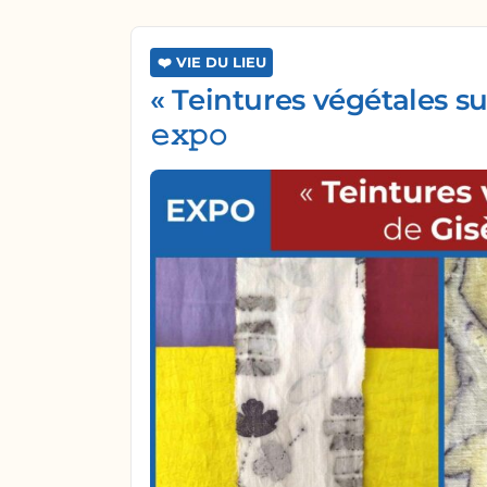
❤️ VIE DU LIEU
« Teintures végétales su
𝚎𝚡𝚙𝚘