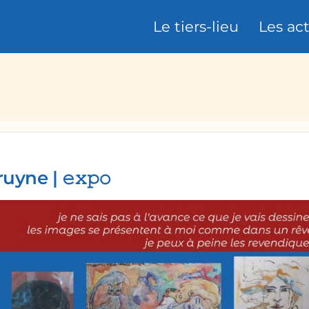
Le tiers-lieu
Les ac
du pont
ne | 𝚎𝚡𝚙𝚘