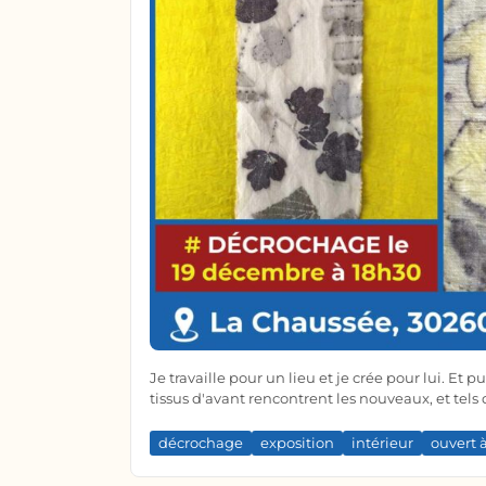
Je travaille pour un lieu et je crée pour lui. E
tissus d'avant rencontrent les nouveaux, et tels
décrochage
exposition
intérieur
ouvert 