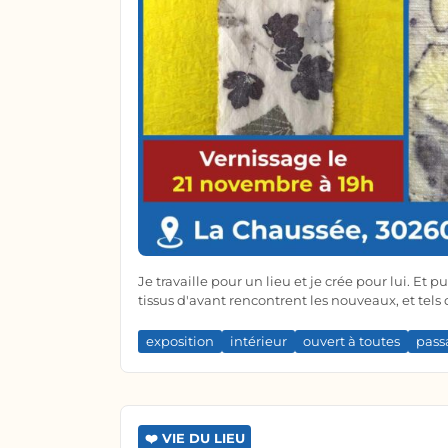
Je travaille pour un lieu et je crée pour lui. E
tissus d'avant rencontrent les nouveaux, et tels
exposition
intérieur
ouvert à toutes
pass
❤️ VIE DU LIEU