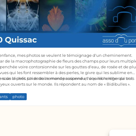
 l'enfance, mes photos se veulent le témoignage d'un cheminement.
r de la macrophotographie de fleurs des champs pour leurs multipl
penchée voire contorsionnée sur les gouttes d'eau, de rosée et de plu
e vues qui les font ressembler à des perles, le givre qui les sublime en
 sous le petit poids de ce monde suspendu, l'équilibre léger de trois
rs de clichés. Un entraînement passionné et une recherche qui ont
eux ouverts sur le monde. Ils répondent au nom de « Bidibulles ».
ants
photo