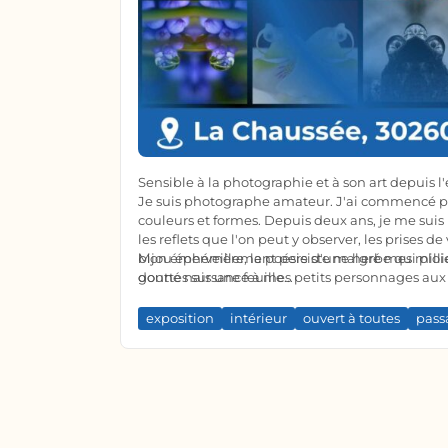
Sensible à la photographie et à son art depuis
Je suis photographe amateur. J'ai commencé pa
couleurs et formes. Depuis deux ans, je me suis 
les reflets que l'on peut y observer, les prises d
bijou éphémère, la poésie d'une herbe qui ploie
Mon émerveillement persiste malgré mes millie
gouttes sur une feuille...
donné naissance à mes petits personnages aux y
exposition
intérieur
ouvert à toutes
pass