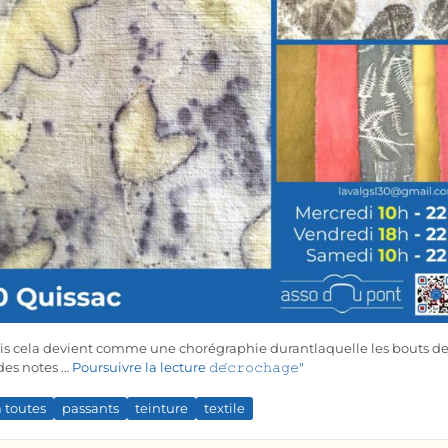
t puis cela devient comme une chorégraphie durantlaquelle les bouts d
 des notes …
Poursuivre la lecture
𝚍𝚎́𝚌𝚛𝚘𝚌𝚑𝚊𝚐𝚎"
à toutes
passants
teinture
textile