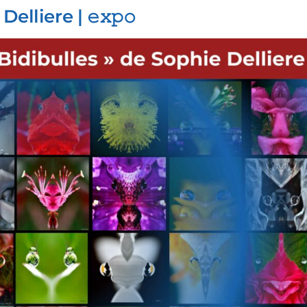
elliere | 𝚎𝚡𝚙𝚘