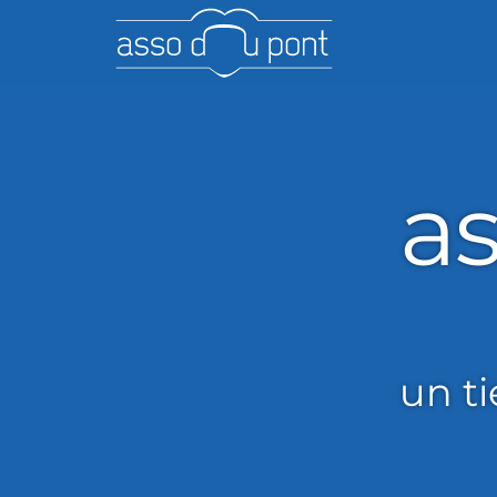
asso 
a
un ti