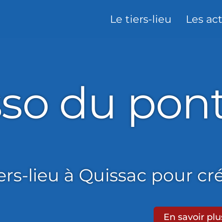
Le tiers-lieu
Les ac
du pont
sso du pon
ers-lieu à Quissac pour cr
En savoir plu