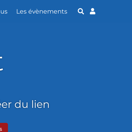
tus
Les évènements
t
éer du lien
s