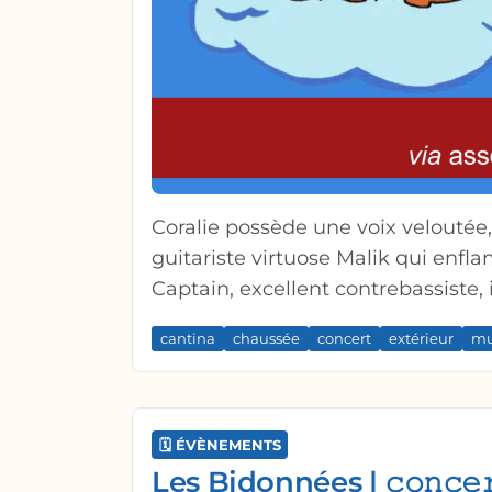
Coralie possède une voix veloutée
guitariste virtuose Malik qui enfl
Captain, excellent contrebassiste,
Comme d'habitude, une assiette dî
cantina
chaussée
concert
extérieur
mu
réservation nominative afin de faci
🗓️ ÉVÈNEMENTS
Les Bidonnées | 𝚌𝚘𝚗𝚌𝚎