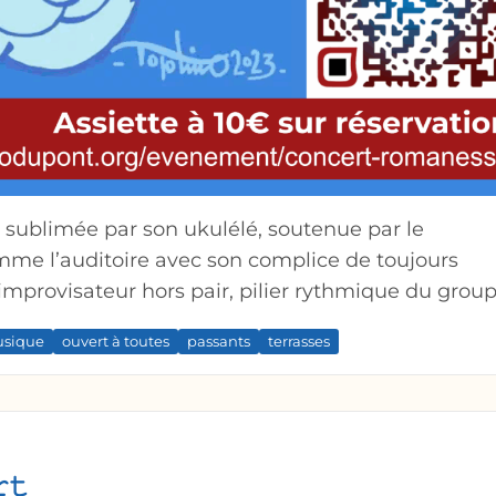
, sublimée par son ukulélé, soutenue par le
amme l’auditoire avec son complice de toujours
 improvisateur hors pair, pilier rythmique du group
natoire vous est proposée à partir de 19h30 sur
sique
ouvert à toutes
passants
terrasses
liter la gestion et préparation par les bénévoles.
𝚝