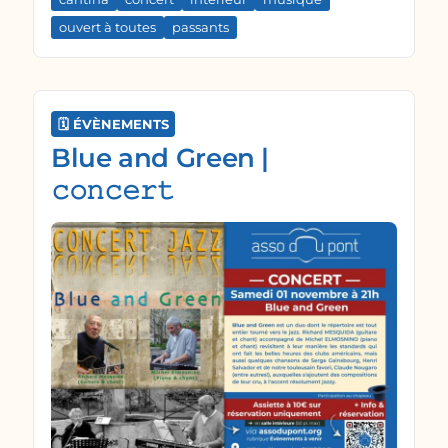
toute simplicité.
ouvert à toutes
passants
🗓️ ÉVÈNEMENTS
Blue and Green |
𝚌𝚘𝚗𝚌𝚎𝚛𝚝