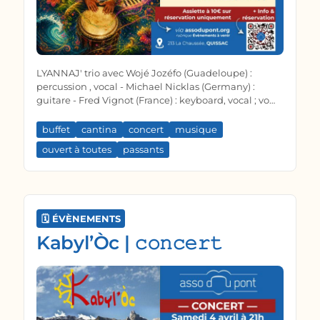
LYANNAJ' trio avec Wojé Jozéfo (Guadeloupe) :
percussion , vocal - Michael Nicklas (Germany) :
guitare - Fred Vignot (France) : keyboard, vocal ; vous
proposent des compositions et quelques
interprétations musicales Afro-Caribéen , Jazz-rock ,
buffet
cantina
concert
musique
blues & pop sur les rythmes du Gwoka des Antilles
ouvert à toutes
passants
(Guadeloupe).
🗓️ ÉVÈNEMENTS
Kabyl’Òc | 𝚌𝚘𝚗𝚌𝚎𝚛𝚝