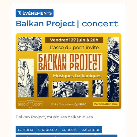
🗓️ ÉVÈNEMENTS
Balkan Project | 𝚌𝚘𝚗𝚌𝚎𝚛𝚝
Balkan Project, musiques balkaniques
cantina
chaussée
concert
extérieur