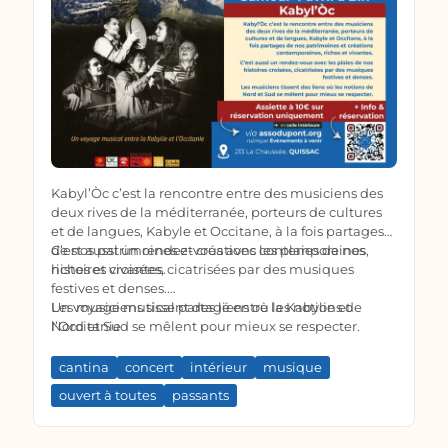
Kabyl’Òc c’est la rencontre entre des musiciens des
deux rives de la méditerranée, porteurs de cultures
et de langues, Kabyle et Occitane, à la fois partages
de nos patrimoines et créations contemporaines,
C’est aussi un rendez-vous avec les plaies de nos
riches et vivantes.
histoires croisées, cicatrisées par des musiques
festives et denses.
Les musiciens tissent des liens où les notions de
Un voyage musical partagé entre la Kabylie et
Nord et Sud se mêlent pour mieux se respecter.
l’Occitanie
cantina
concert
intérieur
musique
ouvert à toutes
passants