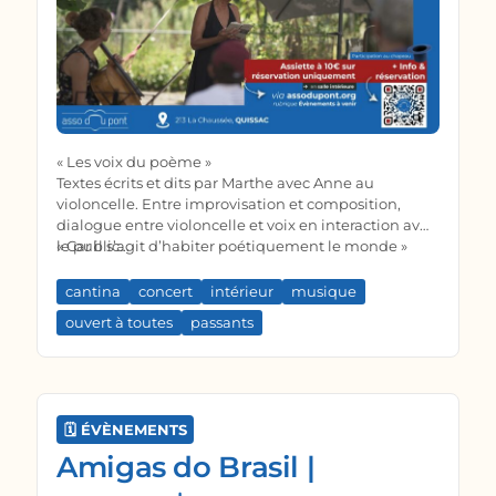
« Les voix du poème »
Textes écrits et dits par Marthe avec Anne au
violoncelle. Entre improvisation et composition,
dialogue entre violoncelle et voix en interaction avec
le public...
« Car il s’agit d’habiter poétiquement le monde »
cantina
concert
intérieur
musique
ouvert à toutes
passants
🗓️ ÉVÈNEMENTS
Amigas do Brasil |