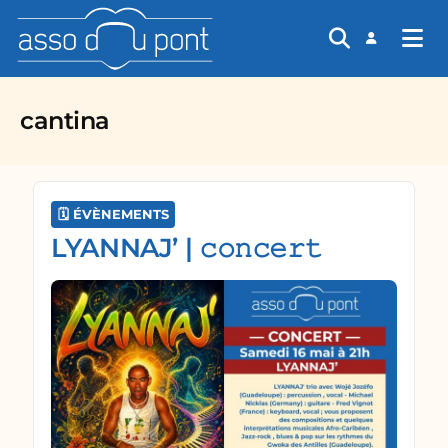
asso du pont
cantina
🗓️ ÉVÈNEMENTS
LYANNAJ’ | 𝚌𝚘𝚗𝚌𝚎𝚛𝚝