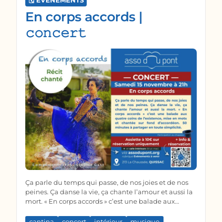
🗓️ ÉVÈNEMENTS
En corps accords |
𝚌𝚘𝚗𝚌𝚎𝚛𝚝
Ça parle du temps qui passe, de nos joies et de nos
peines. Ça danse la vie, ça chante l’amour et aussi la
mort. « En corps accords » c’est une balade aux
quatre coins de l’existence, mise en mots et chantée
sur fond d’accordéon. 50 minutes à partager en
cantina
concert
intérieur
musique