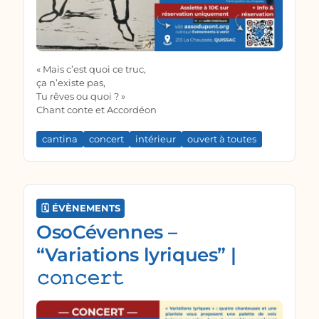
« Mais c’est quoi ce truc,
ça n’existe pas,
Tu rêves ou quoi ? »
Chant conte et Accordéon
cantina
concert
intérieur
ouvert à toutes
🗓️ ÉVÈNEMENTS
OsoCévennes –
“Variations lyriques” |
𝚌𝚘𝚗𝚌𝚎𝚛𝚝