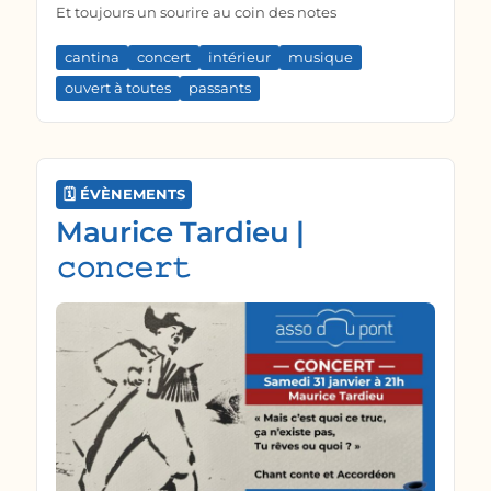
Et toujours un sourire au coin des notes
cantina
concert
intérieur
musique
ouvert à toutes
passants
🗓️ ÉVÈNEMENTS
Maurice Tardieu |
𝚌𝚘𝚗𝚌𝚎𝚛𝚝