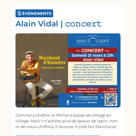
🗓️ ÉVÈNEMENTS
Alain Vidal | 𝚌𝚘𝚗𝚌𝚎𝚛𝚝
Comme autrefois, le Peillarot passe de village en
village. Mais il n’achète plus de peaux de lapin, non,
ni de vieux chiffons. Il raconte. Il s’est fait Marchand
d’Histoires. Faut dire, des histoires, il en a à revendre !