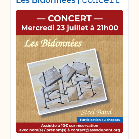
Les Bidonnées | 𝚌𝚘𝚗𝚌𝚎𝚛𝚝