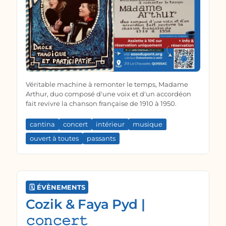
Véritable machine à remonter le temps, Madame
Arthur, duo composé d'une voix et d'un accordéon
fait revivre la chanson française de 1910 à 1950.
cantina
concert
intérieur
musique
ouvert à toutes
passants
🗓️ ÉVÈNEMENTS
Cozik & Faya Pyd |
𝚌𝚘𝚗𝚌𝚎𝚛𝚝