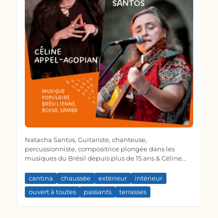
Natacha Santos, Guitariste, chanteuse,
percussionniste, compositrice plongée dans les
musiques du Brésil depuis plus de 15 ans & Céline
Appel-Agopian accompagnant au clavier métissé
piano...
cantina
chaussée
extérieur
intérieur
ouvert à toutes
passants
terrasses