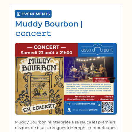
🗓️ ÉVÈNEMENTS
Muddy Bourbon |
𝚌𝚘𝚗𝚌𝚎𝚛𝚝
Muddy Bourbon réinterprète à sa sauce les premiers
disques de blues : drogues à Memphis, entourloupes