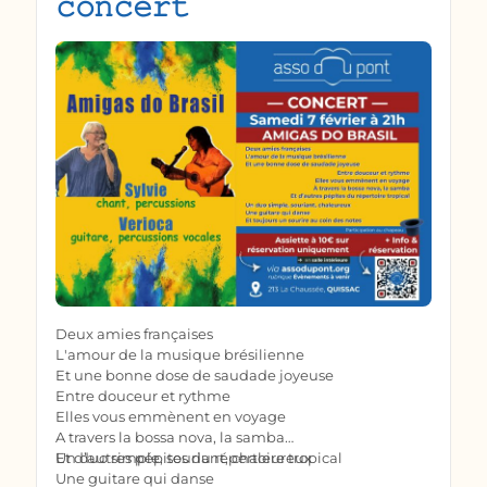
𝚌𝚘𝚗𝚌𝚎𝚛𝚝
Deux amies françaises
L'amour de la musique brésilienne
Et une bonne dose de saudade joyeuse
Entre douceur et rythme
Elles vous emmènent en voyage
A travers la bossa nova, la samba
Et d’autres pépites du répertoire tropical
Un duo simple, souriant, chaleureux
Une guitare qui danse