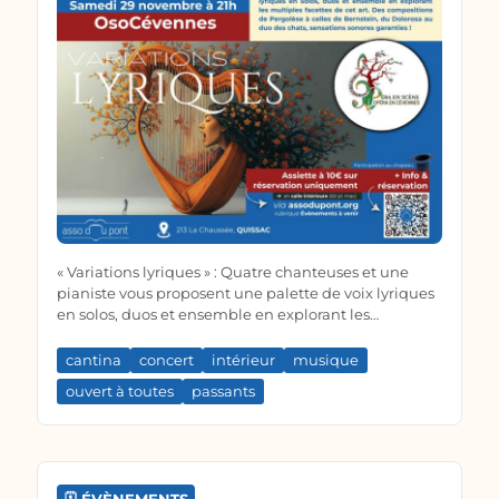
« Variations lyriques » : Quatre chanteuses et une
pianiste vous proposent une palette de voix lyriques
en solos, duos et ensemble en explorant les
multiples facettes de cet art. Des compositions de
Pergolèse à celles de Bernstein, du Dolorosa au duo
cantina
concert
intérieur
musique
des chats, sensations sonores garanties !
ouvert à toutes
passants