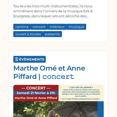
Tou·te·s les trois multi-instrumentistes, ils nous
emmènent dans l’univers de la musique folk &
bluegrass, dans lequel iels ont déniché des
morceaux de différentes époques et contrées, nous
faisant voguer entre mélancolie et allégresse… avec
cantina
concert
intérieur
musique
quelques compos inspirées de ces sonorités qui vous
ouvert à toutes
passants
seront présentées en acoustique, avec joie et envie
de partage !
🗓️ ÉVÈNEMENTS
Marthe Omé et Anne
Piffard | 𝚌𝚘𝚗𝚌𝚎𝚛𝚝