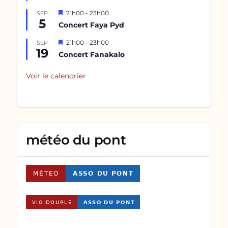
Mis
21h00
-
23h00
SEP
5
en
Concert Faya Pyd
avant
Mis
21h00
-
23h00
SEP
19
en
Concert Fanakalo
avant
Voir le calendrier
météo du pont