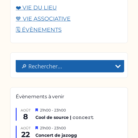
❤️ VIE DU LIEU
💙 VIE ASSOCIATIVE
🗓️ ÉVÈNEMENTS
Évènements à venir
Mis
21h00
-
23h00
AOÛT
8
en
Cool de source | 𝚌𝚘𝚗𝚌𝚎𝚛𝚝
avant
Mis
21h00
-
23h00
AOÛT
22
en
Concert de jazogg
avant