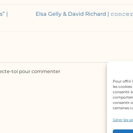
” |
Elsa Gelly & David Richard | 𝚌𝚘𝚗𝚌𝚎𝚛
cte-toi pour commenter
Pour offrir
les cookies
consentir à
comportemen
consentir o
certaines c
Gérer les s