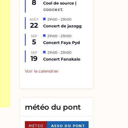
8
en
Cool de source |
avant
𝚌𝚘𝚗𝚌𝚎𝚛𝚝
Mis
21h00
-
23h00
AOÛT
22
en
Concert de jazogg
avant
Mis
21h00
-
23h00
SEP
5
en
Concert Faya Pyd
avant
Mis
21h00
-
23h00
SEP
19
en
Concert Fanakalo
avant
Voir le calendrier
météo du pont