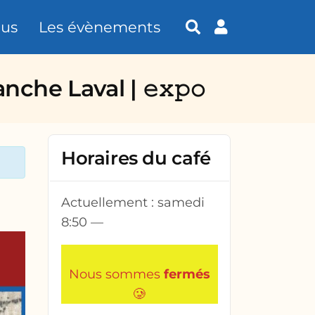
tus
Les évènements
nche Laval | 𝚎𝚡𝚙𝚘
Horaires du café
Actuellement :
samedi
8:50
—
Nous sommes
fermés
🥲