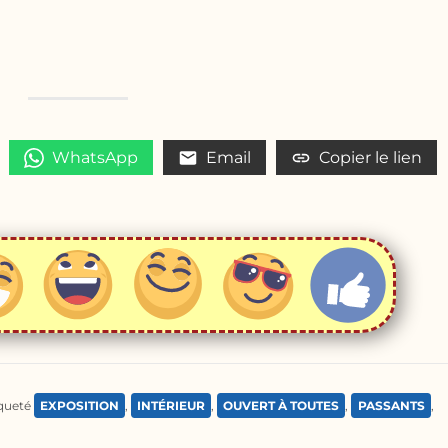
WhatsApp
Email
Copier le lien
queté
EXPOSITION
,
INTÉRIEUR
,
OUVERT À TOUTES
,
PASSANTS
,