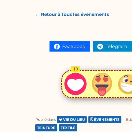
← Retour à tous les événements
Facebook
Telegram
10
Publié dans
❤️ VIE DU LIEU
,
🗓️ ÉVÈNEMENTS
Eti
TEINTURE
,
TEXTILE