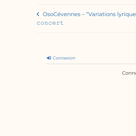
OsoCévennes – “Variations lyriques
𝚌𝚘𝚗𝚌𝚎𝚛𝚝
Connexion
Conne