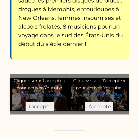
sauce les premiers disques de blues :
drogues à Memphis, entourloupes à
New Orleans, femmes insoumises et
alcools frelatés, 8 musiciens pour un
voyage dans le sud des États-Unis du
début du siècle dernier !
Cliquez sur « J’accepte »
Cliquez sur « J’accepte »
pour activer Youtube
pour activer Youtube
Gestions des cookies
Gestions des cookies
J’accepte
J’accepte