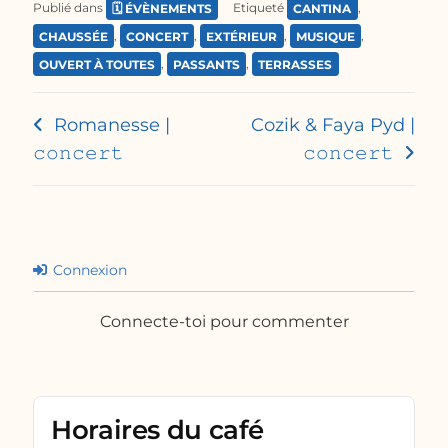
Publié dans
🗓️ ÉVÈNEMENTS
Etiqueté
CANTINA
,
CHAUSSÉE
,
CONCERT
,
EXTÉRIEUR
,
MUSIQUE
,
OUVERT À TOUTES
,
PASSANTS
,
TERRASSES
Romanesse |
Cozik & Faya Pyd |
𝚌𝚘𝚗𝚌𝚎𝚛𝚝
𝚌𝚘𝚗𝚌𝚎𝚛𝚝
Connexion
Connecte-toi pour commenter
Horaires du café