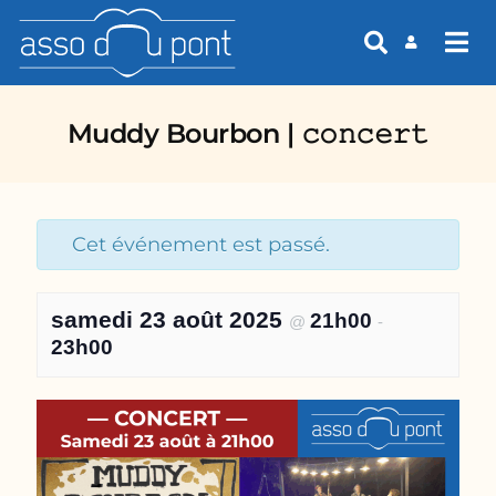
asso du pont
Muddy Bourbon | 𝚌𝚘𝚗𝚌𝚎𝚛𝚝
Cet événement est passé.
samedi 23 août 2025
21h00
@
-
23h00