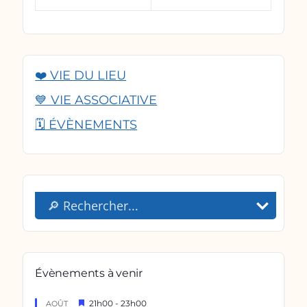
❤️ VIE DU LIEU
💙 VIE ASSOCIATIVE
🗓️ ÉVÈNEMENTS
Évènements à venir
Mis
21h00
-
23h00
AOÛT