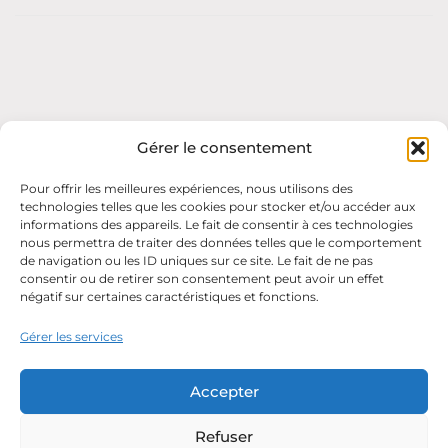
Gérer le consentement
Pour offrir les meilleures expériences, nous utilisons des
asso du pont
— 2026 — association loi 1901
technologies telles que les cookies pour stocker et/ou accéder aux
Politique de confidentialité
informations des appareils. Le fait de consentir à ces technologies
nous permettra de traiter des données telles que le comportement
de navigation ou les ID uniques sur ce site. Le fait de ne pas
consentir ou de retirer son consentement peut avoir un effet
négatif sur certaines caractéristiques et fonctions.
Gérer les services
Accepter
Refuser