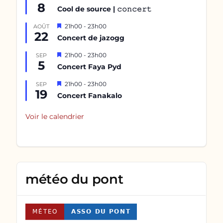
8
en
Cool de source | 𝚌𝚘𝚗𝚌𝚎𝚛𝚝
avant
Mis
21h00
-
23h00
AOÛT
22
en
Concert de jazogg
avant
Mis
21h00
-
23h00
SEP
5
en
Concert Faya Pyd
avant
Mis
21h00
-
23h00
SEP
19
en
Concert Fanakalo
avant
Voir le calendrier
météo du pont